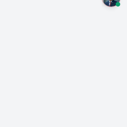
¡Anótate a las
actualizaciones sobre la
lucha democrática en
Venezuela!
Al suscribirte, recibe mi