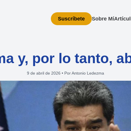
Suscríbete
Sobre Mí
Artícu
ima y, por lo tanto, a
9 de abril de 2026
•
Por Antonio Ledezma