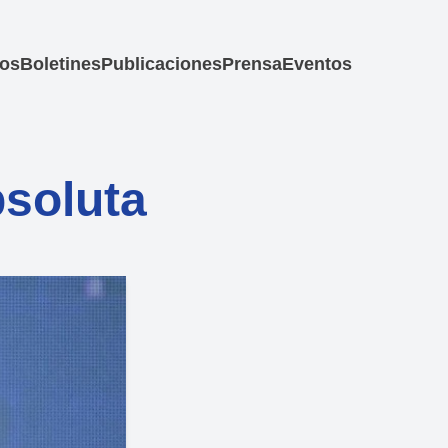
los
Boletines
Publicaciones
Prensa
Eventos
bsoluta