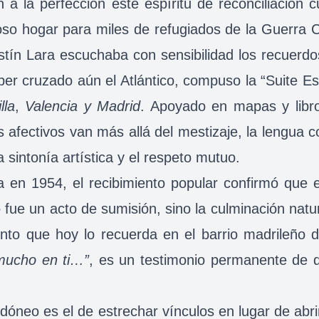
n a la perfección este espíritu de reconciliación 
oso hogar para miles de refugiados de la Guerra C
tín Lara escuchaba con sensibilidad los recuerdos 
aber cruzado aún el Atlántico, compuso la “Suite E
lla
,
Valencia y Madrid
. Apoyado en mapas y libro
s afectivos van más allá del mestizaje, la lengua c
 sintonía artística y el respeto mutuo.
 en 1954, el recibimiento popular confirmó que el
o fue un acto de sumisión, sino la culminación nat
o que hoy lo recuerda en el barrio madrileño de
mucho en ti…”
, es un testimonio permanente de q
 idóneo es el de estrechar vínculos en lugar de a