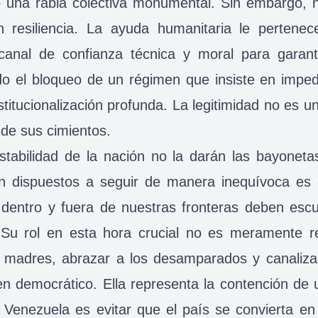
o una rabia colectiva monumental. Sin embargo, 
en resiliencia. La ayuda humanitaria le pertenec
anal de confianza técnica y moral para garanti
o el bloqueo de un régimen que insiste en impedir
stitucionalización profunda. La legitimidad no es un
sde sus cimientos.
stabilidad de la nación no la darán las bayoneta
tán dispuestos a seguir de manera inequívoca e
le dentro y fuera de nuestras fronteras deben esc
Su rol en esta hora crucial no es meramente res
as madres, abrazar a los desamparados y canalizar
en democrático. Ella representa la contención de 
 Venezuela es evitar que el país se convierta en un